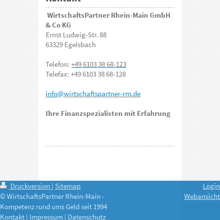
WirtschaftsPartner Rhein-Main GmbH
& Co KG
Ernst Ludwig-Str. 88
63329 Egelsbach
Telefon:
+49 6103 38 68-123
Telefax: +49 6103 38 68-128
i
nfo
@wirtschaftspartner-rm.de
Ihre Finanzspezialisten mit Erfahrung
Druckversion
|
Sitemap
Login
© WirtschaftsPartner Rhein-Main -
Webansicht
Kompetenz rund ums Geld seit 1994
Kontakt
|
Impressum
|
Datenschutz